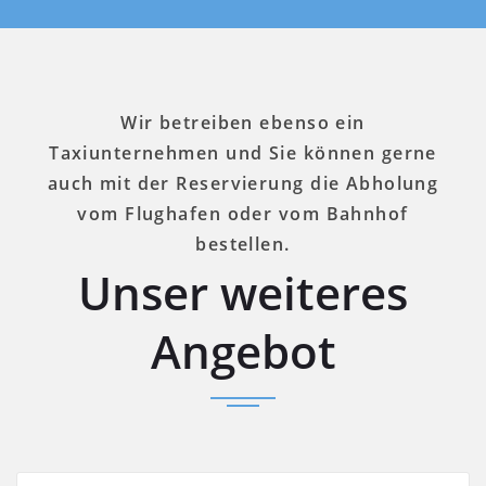
Wir betreiben ebenso ein
Taxiunternehmen und Sie können gerne
auch mit der Reservierung die Abholung
vom Flughafen oder vom Bahnhof
bestellen.
Entspannen in der
Unser weiteres
Frühlingstraße
Angebot
2 individuelle Wohnungen mit 3 Sternen ***
Die Ferienwohnungen in der Frühlingstrasse
sind zentral, trotzdem ruhig und Sie erreichen
das Zentrum von Garmisch mit Fußgängerzone